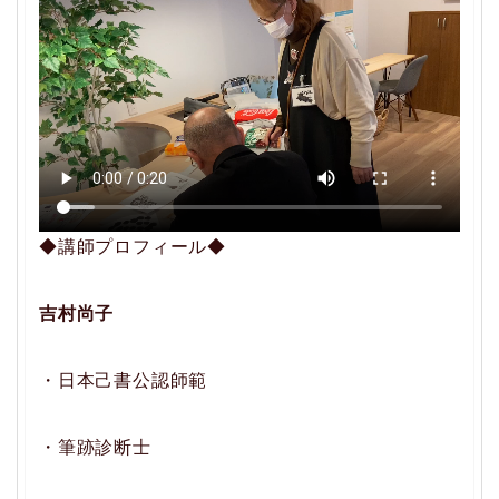
◆講師プロフィール◆
吉村尚子
・日本己書公認師範
・筆跡診断士