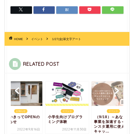
HOME
イベント
1/27(金)筆文字アート
RELATED POST
お知らせ
イベント
イベント
みらいきってOPENの
小学生向けプログラ
（9/18）～あなたの
お知らせ
ミング体験
事業を加速する～イ
ンスタ運用に使える
2022年9月16日
2022年11月30日
キャッ...