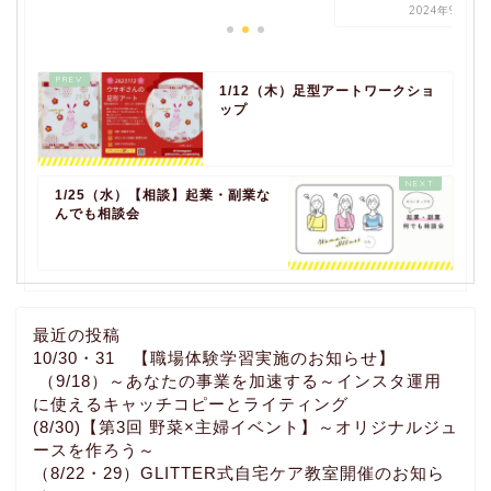
2024年9月9日
1/12（木）足型アートワークショ
ップ
1/25（水）【相談】起業・副業な
んでも相談会
最近の投稿
10/30・31 【職場体験学習実施のお知らせ】
（9/18）～あなたの事業を加速する～インスタ運用
に使えるキャッチコピーとライティング
(8/30)【第3回 野菜×主婦イベント】～オリジナルジュ
ースを作ろう～
（8/22・29）GLITTER式自宅ケア教室開催のお知ら