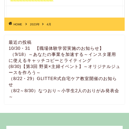
HOME
2023年
4月
最近の投稿
10/30・31 【職場体験学習実施のお知らせ】
（9/18）～あなたの事業を加速する～インスタ運用
に使えるキャッチコピーとライティング
(8/30)【第3回 野菜×主婦イベント】～オリジナルジュ
ースを作ろう～
（8/22・29）GLITTER式自宅ケア教室開催のお知ら
せ
（8/2～8/30）なつおり～小学生2人のおりがみ発表会
～