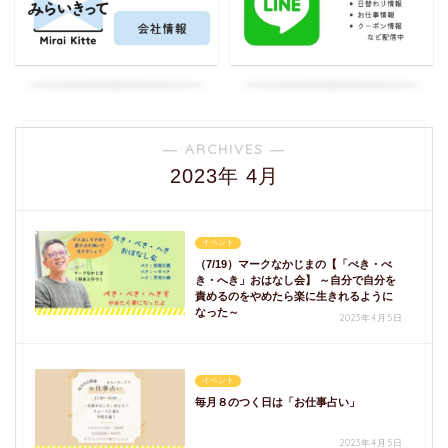
― ARCHIVES ―
2023年 4月
イベント
（7/19）マークなかじまの【「ぺき・べ
き・へき」おはなし会】 ～自分で自分を
責めるのをやめたら楽に生きれるように
なった～
2023年4月5日
イベント
毎月８のつく日は「お仕事占い」
2023年4月5日