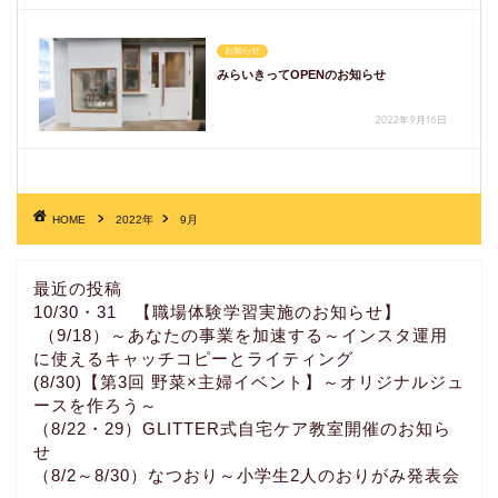
お知らせ
みらいきってOPENのお知らせ
2022年9月16日
HOME
2022年
9月
最近の投稿
10/30・31 【職場体験学習実施のお知らせ】
（9/18）～あなたの事業を加速する～インスタ運用
に使えるキャッチコピーとライティング
(8/30)【第3回 野菜×主婦イベント】～オリジナルジュ
ースを作ろう～
（8/22・29）GLITTER式自宅ケア教室開催のお知ら
せ
（8/2～8/30）なつおり～小学生2人のおりがみ発表会