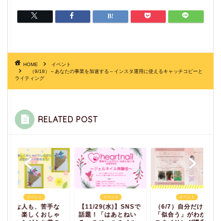
HOME
イベント
（9/18）～あなたの事業を加速する～インスタ運用に使えるキャッチコピーと
ライティング
RELATED POST
イベント
イベント
イベント
器用な人も、苦手な
【11/29(水)】SNSで
（6/7）自分だけの
人も、楽しくおしゃ
話題！「はあとねい
「似合う」がわかる