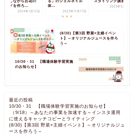
べりしながらお花の
る」のジェルネイル
スタイリング講座
カードを作ろ...
体...
2023年5月25日
2024年1月12日
2023年11月17日
(8/30)【第3回 野菜×主婦イベン
ト】～オリジナルジュースを作ろ
う～
10/30・31 【職場体験学習実施
のお知らせ】
最近の投稿
10/30・31 【職場体験学習実施のお知らせ】
（9/18）～あなたの事業を加速する～インスタ運用
に使えるキャッチコピーとライティング
(8/30)【第3回 野菜×主婦イベント】～オリジナルジュ
ースを作ろう～