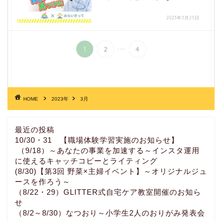
2023年3月25日
...
1
2
4
HOME
2023年
3月
最近の投稿
10/30・31 【職場体験学習実施のお知らせ】
（9/18）～あなたの事業を加速する～インスタ運用
に使えるキャッチコピーとライティング
(8/30)【第3回 野菜×主婦イベント】～オリジナルジュ
ースを作ろう～
（8/22・29）GLITTER式自宅ケア教室開催のお知ら
せ
（8/2～8/30）なつおり～小学生2人のおりがみ発表会