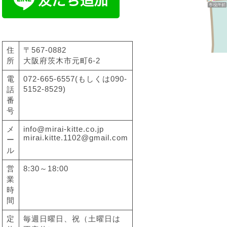
住
〒567-0882
所
大阪府茨木市元町6-2
電
072-665-6557(もしくは090-
5152-8529)
話
番
号
メ
info@mirai-kitte.co.jp
mirai.kitte.1102@gmail.com
ー
ル
営
8:30～18:00
業
時
間
定
毎週日曜日、祝（土曜日は