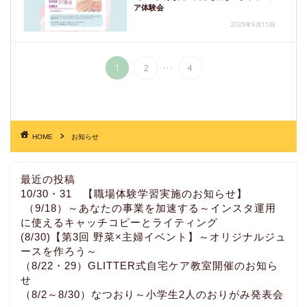
ア体験会
2023年9月15日
...
1
2
4
HOME
お知らせ
最近の投稿
10/30・31 【職場体験学習実施のお知らせ】
（9/18）～あなたの事業を加速する～インスタ運用
に使えるキャッチコピーとライティング
(8/30)【第3回 野菜×主婦イベント】～オリジナルジュ
ースを作ろう～
（8/22・29）GLITTER式自宅ケア教室開催のお知ら
せ
（8/2～8/30）なつおり～小学生2人のおりがみ発表会