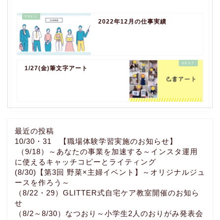
2022年12月の仕事実績
1/27(金)筆文字アート
最近の投稿
10/30・31 【職場体験学習実施のお知らせ】
（9/18）～あなたの事業を加速する～インスタ運用
に使えるキャッチコピーとライティング
(8/30)【第3回 野菜×主婦イベント】～オリジナルジュ
ースを作ろう～
（8/22・29）GLITTER式自宅ケア教室開催のお知ら
せ
（8/2～8/30）なつおり～小学生2人のおりがみ発表会