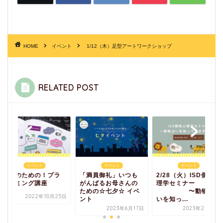
HOME
イベント
1/12（木）足型アートワークショップ
RELATED POST
イベント
イベント
イベント
主婦のための！プラ
「満員御礼」いつも
2/28（火）ISD個性心
グラミング講座
がんばるお母さんの
理学セミナー
ための☆七夕☆ イベ
〜動物占
2022年10月25日
ント
いを知っ...
2023年6月17日
2023年2月17日