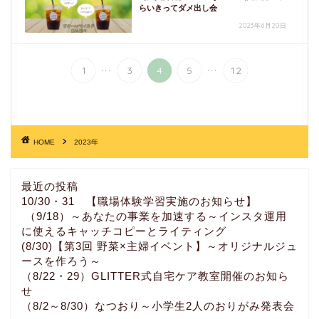
らいきってダメ出し会
2023年6月20日
...
...
1
3
4
5
12
HOME
2023年
最近の投稿
10/30・31 【職場体験学習実施のお知らせ】
（9/18）～あなたの事業を加速する～インスタ運用
に使えるキャッチコピーとライティング
(8/30)【第3回 野菜×主婦イベント】～オリジナルジュ
ースを作ろう～
（8/22・29）GLITTER式自宅ケア教室開催のお知ら
せ
（8/2～8/30）なつおり～小学生2人のおりがみ発表会