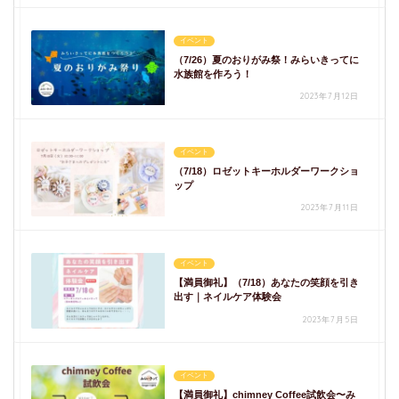
イベント
（7/26）夏のおりがみ祭！みらいきってに
水族館を作ろう！
2023年7月12日
イベント
（7/18）ロゼットキーホルダーワークショ
ップ
2023年7月11日
イベント
【満員御礼】（7/18）あなたの笑顔を引き
出す｜ネイルケア体験会
2023年7月5日
イベント
【満員御礼】chimney Coffee試飲会〜み