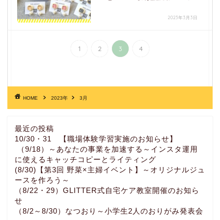
2023年3月3日
1
2
3
4
HOME
2023年
3月
最近の投稿
10/30・31 【職場体験学習実施のお知らせ】
（9/18）～あなたの事業を加速する～インスタ運用
に使えるキャッチコピーとライティング
(8/30)【第3回 野菜×主婦イベント】～オリジナルジュ
ースを作ろう～
（8/22・29）GLITTER式自宅ケア教室開催のお知ら
せ
（8/2～8/30）なつおり～小学生2人のおりがみ発表会