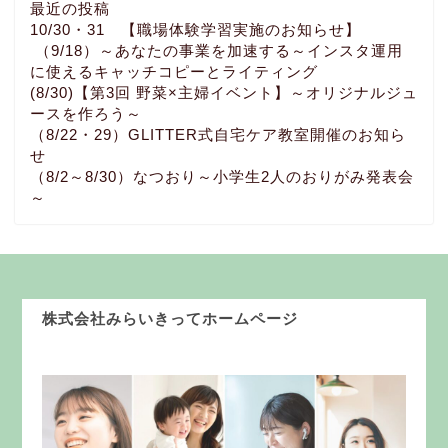
最近の投稿
10/30・31 【職場体験学習実施のお知らせ】
（9/18）～あなたの事業を加速する～インスタ運用
に使えるキャッチコピーとライティング
(8/30)【第3回 野菜×主婦イベント】～オリジナルジュ
ースを作ろう～
（8/22・29）GLITTER式自宅ケア教室開催のお知ら
せ
（8/2～8/30）なつおり～小学生2人のおりがみ発表会
～
株式会社みらいきってホームページ