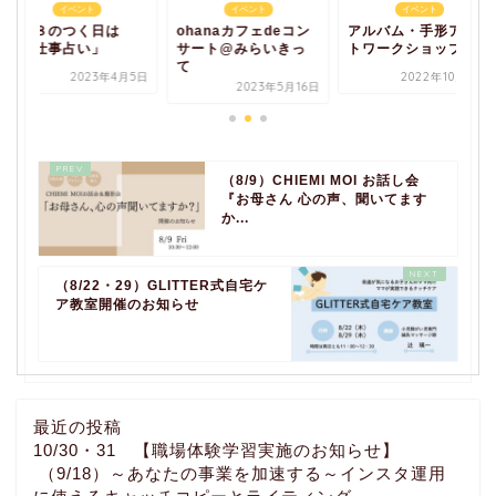
イベント
イベント
イベント
毎月８のつく日は
アルバム・手形アー
ohanaカフェdeコン
「お仕事占い」
トワークショップ
サート@みらいきっ
て
2023年4月5日
2022年10月18日
2023年5月16日
（8/9）CHIEMI MOI お話し会
『お母さん 心の声、聞いてます
か...
（8/22・29）GLITTER式自宅ケ
ア教室開催のお知らせ
最近の投稿
10/30・31 【職場体験学習実施のお知らせ】
（9/18）～あなたの事業を加速する～インスタ運用