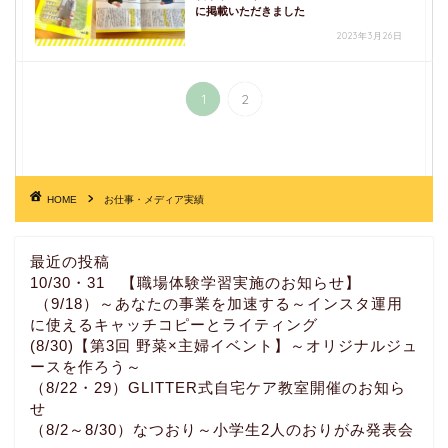
に掲載いただきました
2023年3月26日
1
2
HOME
お仕事・メディア実績
最近の投稿
10/30・31 【職場体験学習実施のお知らせ】
（9/18）～あなたの事業を加速する～インスタ運用
に使えるキャッチコピーとライティング
(8/30)【第3回 野菜×主婦イベント】～オリジナルジュ
ースを作ろう～
（8/22・29）GLITTER式自宅ケア教室開催のお知ら
せ
（8/2～8/30）なつおり～小学生2人のおりがみ発表会