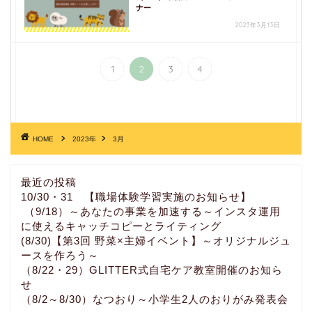
ナー
2023年3月13日
1
2
3
4
HOME
2023年
3月
最近の投稿
10/30・31 【職場体験学習実施のお知らせ】
（9/18）～あなたの事業を加速する～インスタ運用
に使えるキャッチコピーとライティング
(8/30)【第3回 野菜×主婦イベント】～オリジナルジュ
ースを作ろう～
（8/22・29）GLITTER式自宅ケア教室開催のお知ら
せ
（8/2～8/30）なつおり～小学生2人のおりがみ発表会