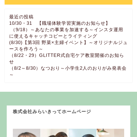
最近の投稿
10/30・31 【職場体験学習実施のお知らせ】
（9/18）～あなたの事業を加速する～インスタ運用
に使えるキャッチコピーとライティング
(8/30)【第3回 野菜×主婦イベント】～オリジナルジュ
ースを作ろう～
（8/22・29）GLITTER式自宅ケア教室開催のお知ら
せ
（8/2～8/30）なつおり～小学生2人のおりがみ発表会
～
株式会社みらいきってホームページ