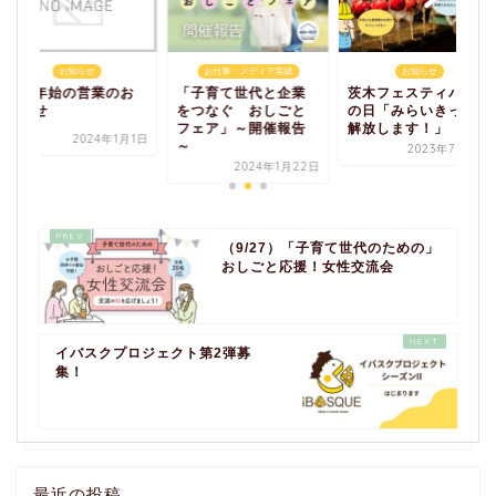
お知らせ
お仕事・メディア実績
お知らせ
年末年始の営業のお
「子育て世代と企業
茨木フェスティバル
知らせ
をつなぐ おしごと
の日「みらいきって
フェア」～開催報告
解放します！」
2024年1月1日
～
2023年7月13日
2024年1月22日
（9/27）「子育て世代のための」
おしごと応援！女性交流会
イバスクプロジェクト第2弾募
集！
最近の投稿