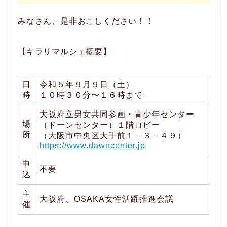
みなさん、是非おこしください！！
【キラリマルシェ概要】
日
令和５年９月９日（土）
時
１０時３０分〜１６時まで
大阪府立男女共同参画・青少年センター
場
（ドーンセンター）１階ロビー
所
（大阪市中央区大手前１－３－４９）
https://www.dawncenter.jp
申
不要
込
主
大阪府、OSAKA女性活躍推進会議
催