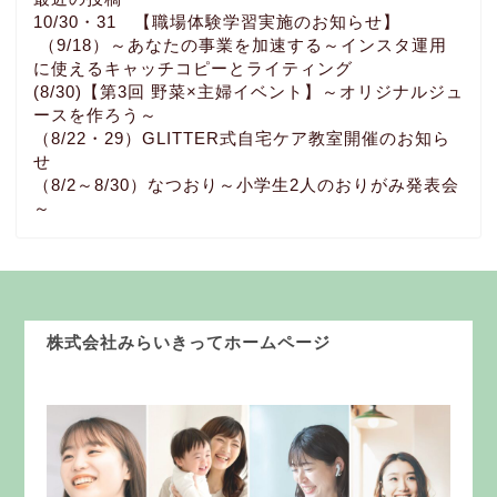
10/30・31 【職場体験学習実施のお知らせ】
（9/18）～あなたの事業を加速する～インスタ運用
に使えるキャッチコピーとライティング
(8/30)【第3回 野菜×主婦イベント】～オリジナルジュ
ースを作ろう～
（8/22・29）GLITTER式自宅ケア教室開催のお知ら
せ
（8/2～8/30）なつおり～小学生2人のおりがみ発表会
～
株式会社みらいきってホームページ