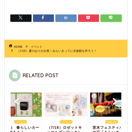
HOME
イベント
（7/26）夏のおりがみ祭！みらいきってに水族館を作ろう！
RELATED POST
イベント
イベント
お知らせ
(3/11) 春らしいカー
（7/18）ロゼットキ
茨木フェスティバル