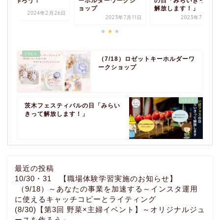
ドを作ろう！
ーホルダーワークシ
の日「みらいきって
ョップ
解放します！」
2024年2月26日
2023年7月11日
2023年7月13日
（7/18）ロゼットキーホルダーワ
ークショップ
茨木フェスティバルの日「みらい
きって解放します！」
最近の投稿
10/30・31 【職場体験学習実施のお知らせ】
（9/18）～あなたの事業を加速する～インスタ運用
に使えるキャッチコピーとライティング
(8/30)【第3回 野菜×主婦イベント】～オリジナルジュ
ースを作ろう～