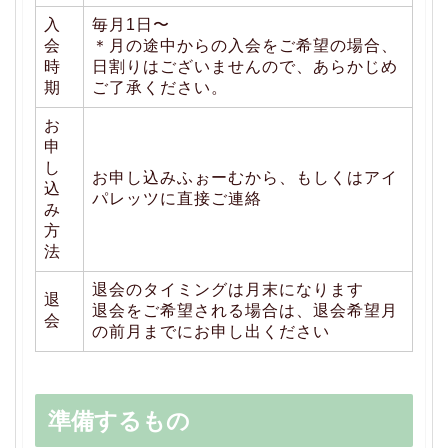
入
毎月1日〜
会
＊月の途中からの入会をご希望の場合、
時
日割りはございませんので、あらかじめ
期
ご了承ください。
お
申
し
お申し込みふぉーむから、もしくはアイ
込
パレッツに直接ご連絡
み
方
法
退会のタイミングは月末になります
退
退会をご希望される場合は、退会希望月
会
の前月までにお申し出ください
準備するもの