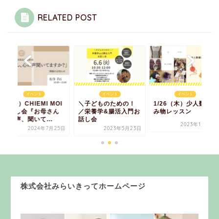
RELATED POST
イベント
イベント
イベント
（8/9）CHIEMI MOI
＼子どものための！
1/26（木）少人数編
お話し会『お母さん
／栄養学&腸活入門お
み物レッスン
心の声、聞いて...
話し会
2023年1月18日
2024年7月25日
2023年5月23日
株式会社みらいきってホームページ