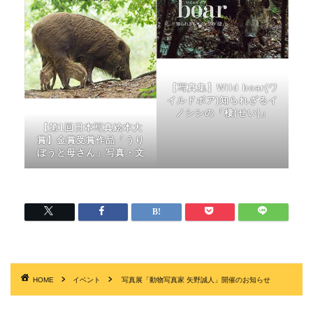
【写真集】Wild boar(ワ
イルドボア)知られざるイ
ノシシの「棲(せい)」
【第1回日本写真絵本大
賞】金賞受賞作品「うり
ぼうと母さん」写真・文
HOME
イベント
写真展「動物写真家 矢野誠人」開催のお知らせ