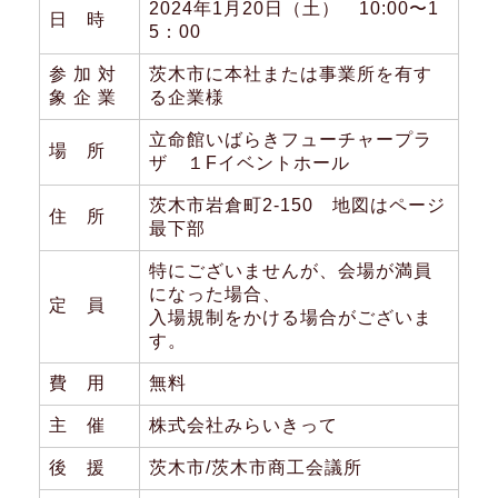
2024年1月20日（土） 10:00〜1
日 時
5：00
参 加 対
茨木市に本社または事業所を有す
象 企 業
る企業様
立命館いばらきフューチャープラ
場 所
ザ １Fイベントホール
茨木市岩倉町2-150 地図はページ
住 所
最下部
特にございませんが、会場が満員
になった場合、
定 員
入場規制をかける場合がございま
す。
費 用
無料
主 催
株式会社みらいきって
後 援
茨木市/茨木市商工会議所